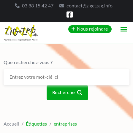
03 88 15 42 47
contact@zigetzag.info
Skip
Nous rejoindre
to
content
Que recherchez-vous ?
Recherche
Accueil
/
Étiquettes
/
entreprises