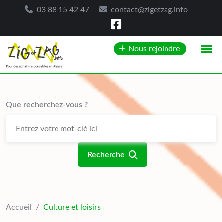
03 88 15 42 47
contact@zigetzag.info
Skip
Nous rejoindre
to
content
Que recherchez-vous ?
Recherche
Accueil
/
Culture et loisirs