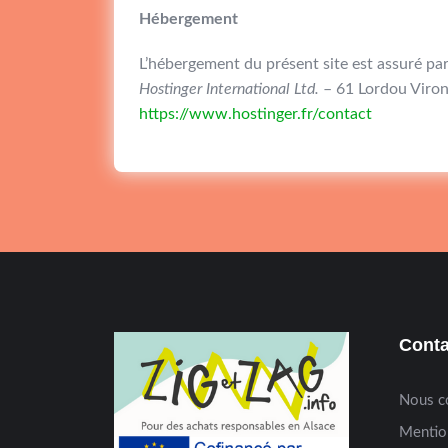
Hébergement
L’hébergement du présent site est assuré par
Hostinger International Ltd.
– 61 Lordou Viro
https://www.hostinger.fr/contact
Conta
Nous c
Mentio