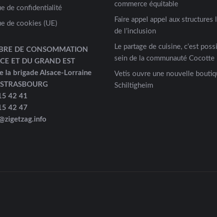
commerce équitable
ue de confidentialité
Faire appel appel aux structures 
ue de cookies (UE)
de l’inclusion
Le partage de cuisine, c’est possi
BRE DE CONSOMMATION
sein de la communauté Cocotte 
ACE ET DU GRAND EST
e la brigade Alsace-Lorraine
Vetis ouvre une nouvelle boutiq
 STRASBOURG
Schiltigheim
15 42 41
15 42 47
@zigetzag.info