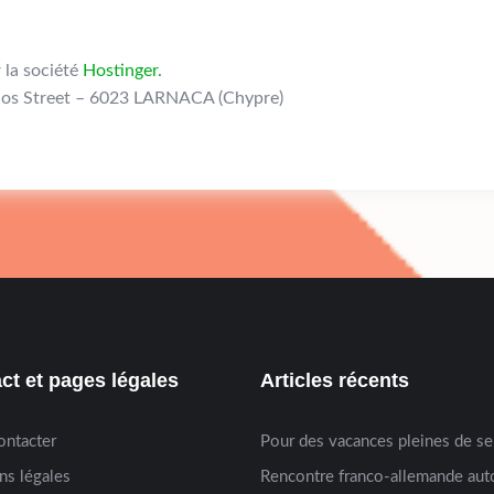
 la société
Hostinger
.
nos Street – 6023 LARNACA (Chypre)
ct et pages légales
Articles récents
ontacter
Pour des vacances pleines de s
ns légales
Rencontre franco-allemande aut