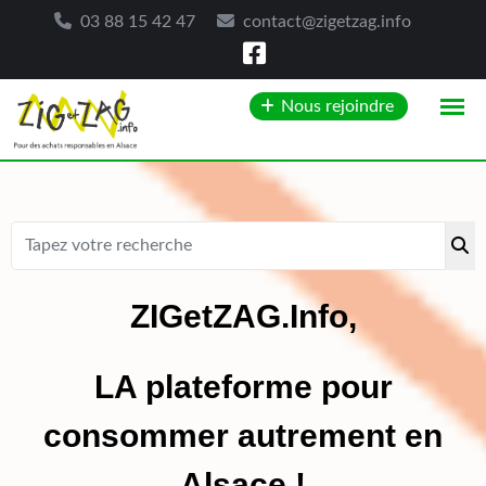
03 88 15 42 47
contact@zigetzag.info
Nous rejoindre
ZIGetZAG.Info,
LA plateforme pour
consommer autrement en
Alsace !