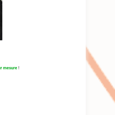
sur mesure
!