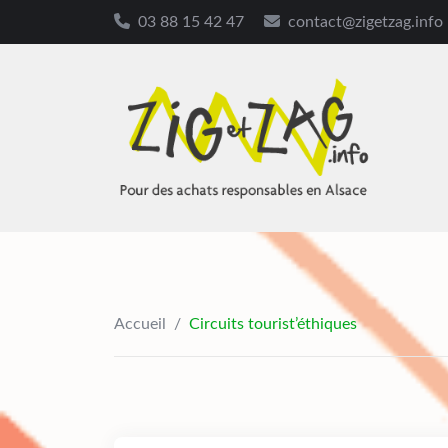
03 88 15 42 47
contact@zigetzag.info
Accueil
/
Circuits tourist’éthiques