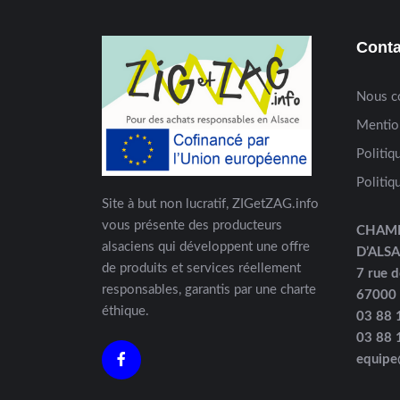
Conta
Nous c
Mentio
Politiq
Politiq
Site à but non lucratif, ZIGetZAG.info
vous présente des producteurs
CHAM
alsaciens qui développent une offre
D’ALS
de produits et services réellement
7 rue d
responsables, garantis par une charte
67000
éthique.
03 88 
03 88 
equipe