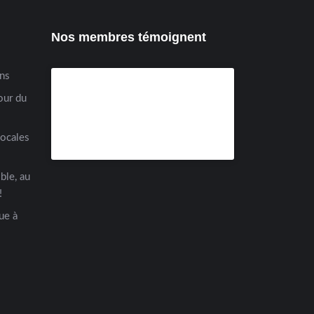
Nos membres témoignent
ens
our du
locales
ble, au
!
ue à