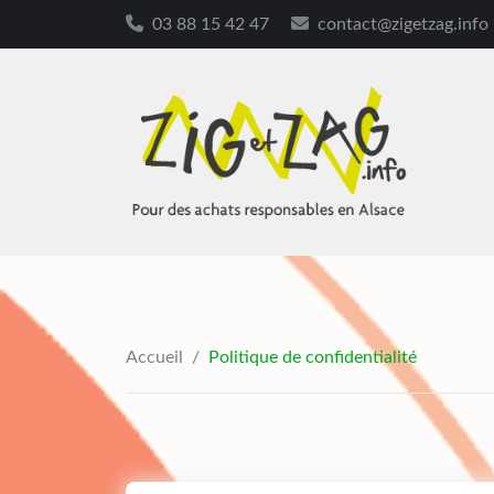
03 88 15 42 47
contact@zigetzag.info
Skip
to
content
Accueil
/
Politique de confidentialité