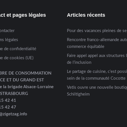
ct et pages légales
Articles récents
ontacter
Pour des vacances pleines de s
ns légales
Rencontre franco-allemande aut
commerce équitable
ue de confidentialité
Faire appel appel aux structures 
ue de cookies (UE)
de l’inclusion
Le partage de cuisine, c’est possi
BRE DE CONSOMMATION
sein de la communauté Cocotte 
ACE ET DU GRAND EST
e la brigade Alsace-Lorraine
Vetis ouvre une nouvelle boutiq
 STRASBOURG
Schiltigheim
15 42 41
15 42 47
@zigetzag.info