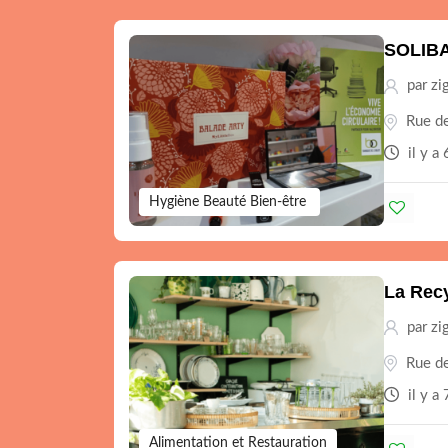
SOLIBA
par zi
Rue de
il y a
Hygiène Beauté Bien-être
La Recy
par zi
Rue de
il y a
Alimentation et Restauration