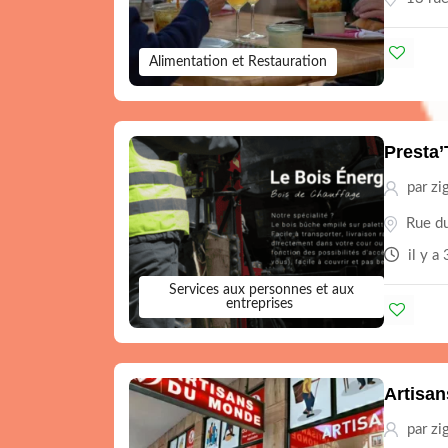
Alimentation et Restauration
Presta’
par zi
Rue du
il y a
Services aux personnes et aux
entreprises
Artisa
par zi