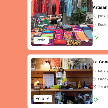
Artisa
par zi
Route 
Textile
La Conc
par zi
Place 
il y a
Artisanat