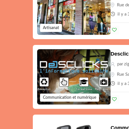
Rue de
il y a
Artisanat
Desclic
par zi
Rue Sa
il y a
Communication et numérique
Comm