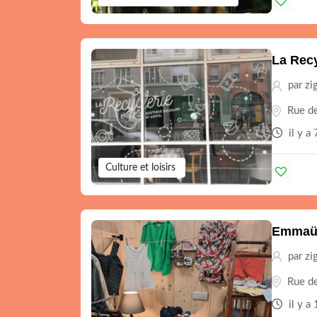
La Recy
par zi
Rue de
il y a
Culture et loisirs
Emmaü
par zi
Rue de
il y a