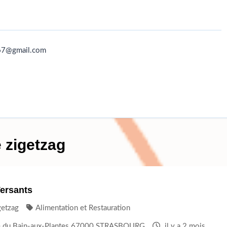
g
67@gmail.com
 zigetzag
Versants
getzag
Alimentation et Restauration
e du Bain-aux-Plantes 67000 STRASBOURG
il y a 2 mois