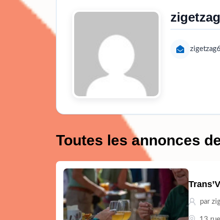
zigetza
zigetzag
Toutes les annonces de
Trans’
par zi
13 ru