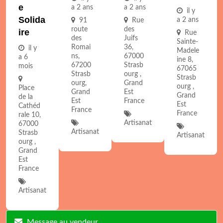
E
a 2 ans
a 2 ans
il y
Solida
a 2 ans
91
Rue
route
des
Ire
Rue
des
Juifs
Sainte-
Romai
36,
il y
Madele
ns,
67000
a 6
ine 8,
67200
Strasb
mois
67065
Strasb
ourg ,
Strasb
ourg,
Grand
ourg ,
Place
Grand
Est
Grand
de la
Est
France
Est
Cathéd
France
France
rale 10,
Artisanat
67000
Artisanat
Strasb
Artisanat
ourg ,
Grand
Est
France
Artisanat
Message au vendeur