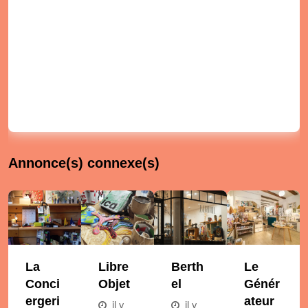
Annonce(s) connexe(s)
La
Libre
Berth
Le
Conci
Objet
El
Génér
Ergeri
Ateur
il y
il y