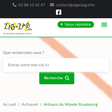
03 88 15 42 47
contact@zigetzag.info
Skip
Nous rejoindre
to
content
Que recherchez-vous ?
Recherche
Accueil
/
Artisanat
/
Artisans du Monde Strasbourg