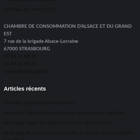
Politique de cookies (UE)
CHAMBRE DE CONSOMMATION D’ALSACE ET DU GRAND
EST
7 rue de la brigade Alsace-Lorraine
67000 STRASBOURG
03 88 15 42 41
03 88 15 42 47
equipe@zigetzag.info
Articles récents
Pour des vacances pleines de sens
Rencontre franco-allemande autour du commerce équitable
Faire appel appel aux structures locales de l’inclusion
Le partage de cuisine, c’est possible, au sein de la communauté