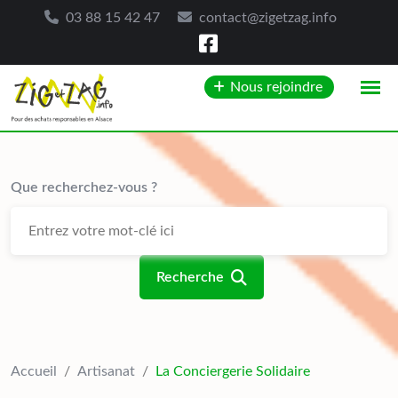
03 88 15 42 47
contact@zigetzag.info
Skip
Nous rejoindre
to
content
Que recherchez-vous ?
Recherche
Accueil
/
Artisanat
/
La Conciergerie Solidaire