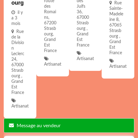
route
des
Ourg
Rue
des
Juifs
Sainte-
Romai
36,
il y
Madele
ns,
67000
a 3
ine 8,
67200
Strasb
mois
67065
Strasb
ourg ,
Strasb
Rue
ourg,
Grand
ourg ,
de la
Grand
Est
Grand
Divisio
Est
France
Est
n
France
France
Leclerc
Artisanat
24,
Artisanat
67000
Artisanat
Strasb
ourg ,
Grand
Est
France
Artisanat
Message au vendeur