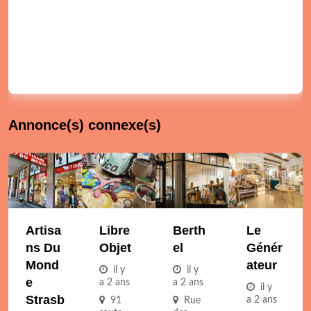
Annonce(s) connexe(s)
Artisa
Libre
Berth
Le
Ns Du
Objet
El
Génér
Mond
Ateur
il y
il y
E
a 2 ans
a 2 ans
il y
Strasb
a 2 ans
91
Rue