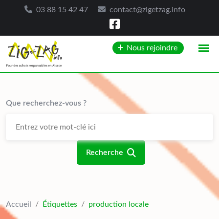
03 88 15 42 47
contact@zigetzag.info
Skip
Nous rejoindre
to
content
Que recherchez-vous ?
Recherche
Accueil
/
Étiquettes
/
production locale