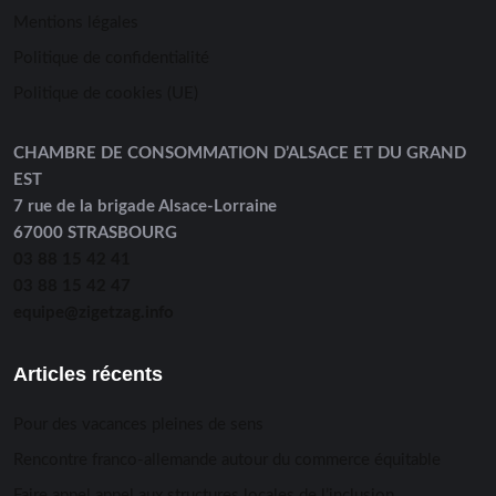
Mentions légales
Politique de confidentialité
Politique de cookies (UE)
CHAMBRE DE CONSOMMATION D’ALSACE ET DU GRAND
EST
7 rue de la brigade Alsace-Lorraine
67000 STRASBOURG
03 88 15 42 41
03 88 15 42 47
equipe@zigetzag.info
Articles récents
Pour des vacances pleines de sens
Rencontre franco-allemande autour du commerce équitable
Faire appel appel aux structures locales de l’inclusion