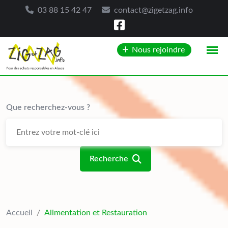
03 88 15 42 47
contact@zigetzag.info
Skip
Nous rejoindre
to
content
Que recherchez-vous ?
Recherche
Accueil
/
Alimentation et Restauration