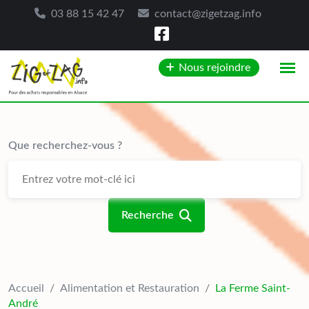
03 88 15 42 47
contact@zigetzag.info
Skip
Nous rejoindre
to
content
Que recherchez-vous ?
Recherche
Accueil
/
Alimentation et Restauration
/
La Ferme Saint-
André