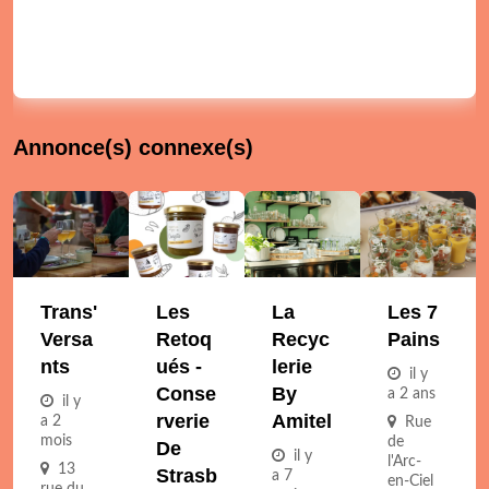
Annonce(s) connexe(s)
Trans'
Les
La
Les 7
Versa
Retoq
Recyc
Pains
Nts
Ués -
Lerie
il y
Conse
By
a 2 ans
il y
Rverie
Amitel
a 2
Rue
mois
de
De
il y
l'Arc-
13
Strasb
a 7
en-Ciel