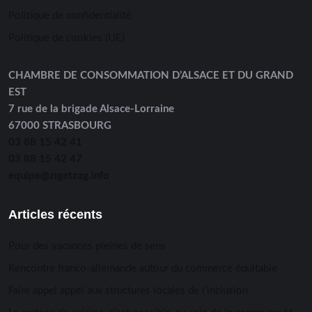
Politique de confidentialité
Politique de cookies (UE)
CHAMBRE DE CONSOMMATION D’ALSACE ET DU GRAND
EST
7 rue de la brigade Alsace-Lorraine
67000 STRASBOURG
03 88 15 42 41
03 88 15 42 47
equipe@zigetzag.info
Articles récents
Pour des vacances pleines de sens
Rencontre franco-allemande autour du commerce équitable
Faire appel appel aux structures locales de l’inclusion