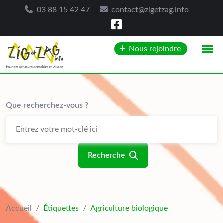
03 88 15 42 47
contact@zigetzag.info
Skip
Nous rejoindre
to
content
Que recherchez-vous ?
Recherche
Accueil
/
Étiquettes
/
Agriculture biologique