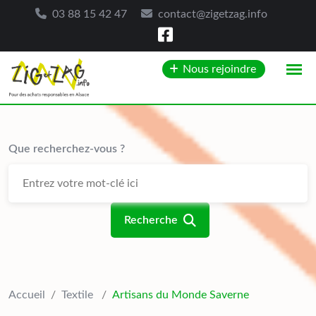
03 88 15 42 47
contact@zigetzag.info
Skip
Nous rejoindre
to
content
Que recherchez-vous ?
Recherche
Accueil
/
Textile
/
Artisans du Monde Saverne