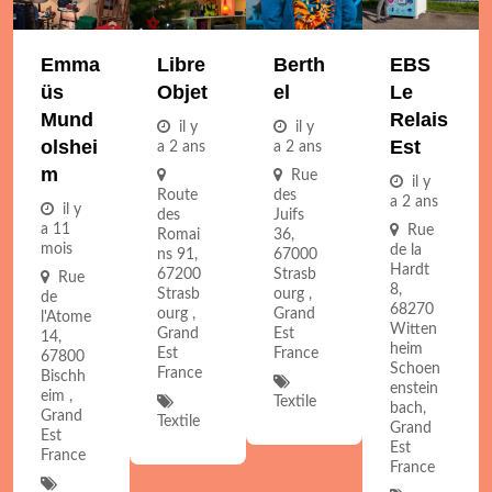
Emma
Libre
Berth
EBS
Üs
Objet
El
Le
Mund
Relais
il y
il y
Olshei
Est
a 2 ans
a 2 ans
M
Rue
il y
Route
des
a 2 ans
il y
des
Juifs
a 11
Rue
Romai
36,
mois
de la
ns 91,
67000
Hardt
67200
Strasb
Rue
8,
Strasb
ourg ,
de
68270
ourg ,
Grand
l'Atome
Witten
Grand
Est
14,
heim
Est
France
67800
Schoen
France
Bischh
enstein
eim ,
Textile
bach,
Grand
Textile
Grand
Est
Est
France
France