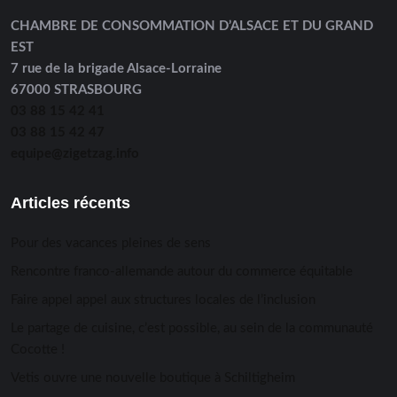
CHAMBRE DE CONSOMMATION D’ALSACE ET DU GRAND
EST
7 rue de la brigade Alsace-Lorraine
67000 STRASBOURG
03 88 15 42 41
03 88 15 42 47
equipe@zigetzag.info
Articles récents
Pour des vacances pleines de sens
Rencontre franco-allemande autour du commerce équitable
Faire appel appel aux structures locales de l’inclusion
Le partage de cuisine, c’est possible, au sein de la communauté
Cocotte !
Vetis ouvre une nouvelle boutique à Schiltigheim