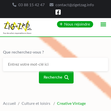
03 88 15 42 47
contact@zigetzag.info
Skip
Nous rejoindre
to
content
Que recherchez-vous ?
Recherche
Accueil
/
Culture et loisirs
/
Creative Vintage