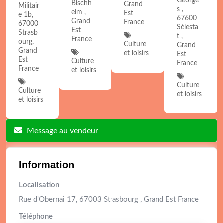
George
Bischh
Grand
Militair
s ,
eim ,
Est
e 1b,
67600
Grand
France
67000
Sélesta
Est
Strasb
t ,
France
ourg,
Culture
Grand
Grand
et loisirs
Est
Est
Culture
France
France
et loisirs
Culture
Culture
et loisirs
et loisirs
Message au vendeur
Information
Localisation
Rue d'Obernai 17, 67003 Strasbourg , Grand Est France
Téléphone