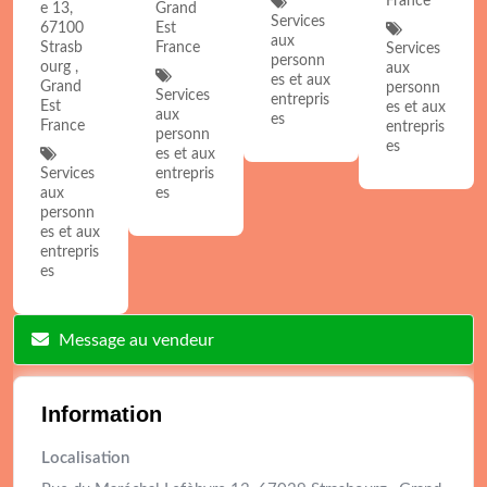
France
e 13,
Grand
Services
67100
Est
aux
Strasb
France
Services
personn
ourg ,
aux
es et aux
Grand
personn
Services
entrepris
Est
es et aux
aux
es
France
entrepris
personn
es
es et aux
Services
entrepris
aux
es
personn
es et aux
entrepris
es
Message au vendeur
Information
Localisation