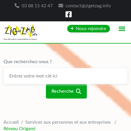
03 88 15 42 47
contact@zigetzag.info
Skip
Nous rejoindre
to
content
Que recherchez-vous ?
Recherche
Accueil
/
Services aux personnes et aux entreprises
/
Réseau Origami