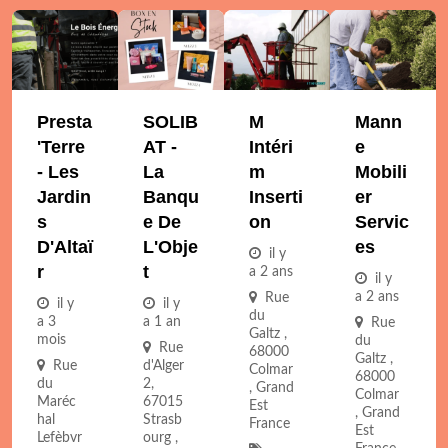
Presta
SOLIB
M
Mann
'Terre
AT -
Intéri
E
- Les
La
M
Mobili
Jardin
Banqu
Inserti
Er
S
E De
On
Servic
D'Altaï
L'Obje
Es
il y
R
T
a 2 ans
il y
a 2 ans
Rue
il y
il y
du
a 3
a 1 an
Rue
Galtz ,
mois
du
Rue
68000
Galtz ,
Rue
d'Alger
Colmar
68000
du
2,
, Grand
Colmar
Maréc
67015
Est
, Grand
hal
Strasb
France
Est
Lefèbvr
ourg ,