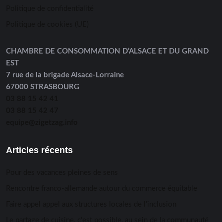
Politique de confidentialité
Politique de cookies (UE)
CHAMBRE DE CONSOMMATION D’ALSACE ET DU GRAND
EST
7 rue de la brigade Alsace-Lorraine
67000 STRASBOURG
03 88 15 42 41
03 88 15 42 47
equipe@zigetzag.info
Articles récents
Pour des vacances pleines de sens
Rencontre franco-allemande autour du commerce équitable
Faire appel appel aux structures locales de l’inclusion
Le partage de cuisine, c’est possible, au sein de la communauté