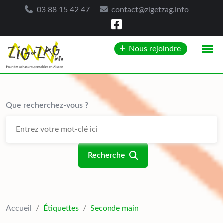
03 88 15 42 47
contact@zigetzag.info
Skip
Nous rejoindre
to
content
Que recherchez-vous ?
Recherche
Accueil
/
Étiquettes
/
Seconde main