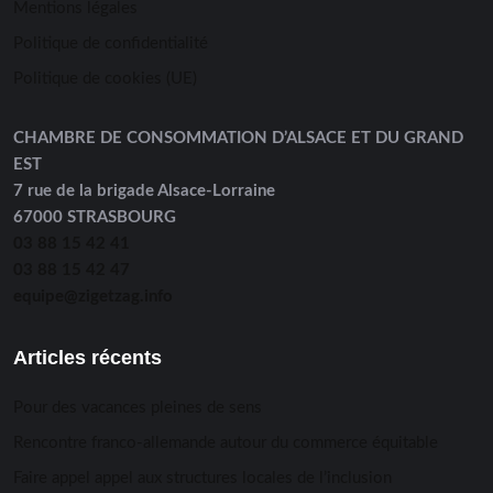
Mentions légales
Politique de confidentialité
Politique de cookies (UE)
CHAMBRE DE CONSOMMATION D’ALSACE ET DU GRAND
EST
7 rue de la brigade Alsace-Lorraine
67000 STRASBOURG
03 88 15 42 41
03 88 15 42 47
equipe@zigetzag.info
Articles récents
Pour des vacances pleines de sens
Rencontre franco-allemande autour du commerce équitable
Faire appel appel aux structures locales de l’inclusion