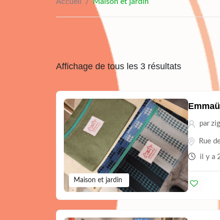
Accueil
/
Maison et jardin
Affichage de tous les 3 résultats
Emmaü
par
zi
Rue de
il y a 
Maison et jardin