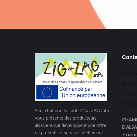
Conta
Nous c
Mentio
Politiq
Politiq
Site à but non lucratif, ZIGetZAG.info
vous présente des producteurs
CHAM
alsaciens qui développent une offre
D’ALS
de produits et services réellement
7 rue d