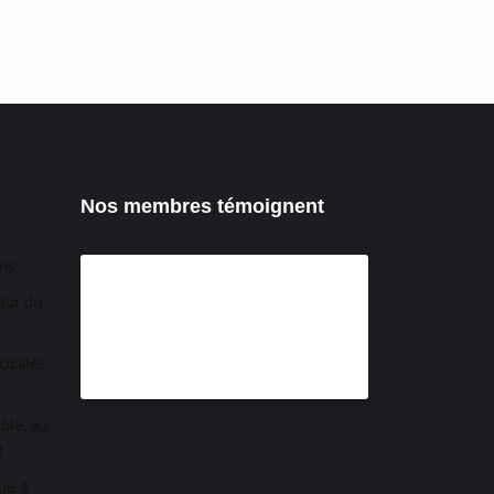
Nos membres témoignent
ens
our du
locales
ble, au
!
ue à