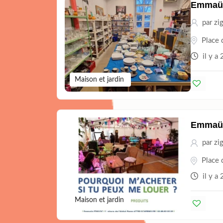
Emmaüs
par
zi
Place 
il y a 
Maison et jardin
Emmaüs
par
zi
Place 
il y a 
Maison et jardin