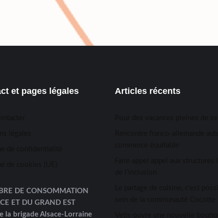
ct et pages légales
Articles récents
ontacter
Pour des vacances pleines de s
ns légales
Rencontre franco-allemande aut
commerce équitable
ue de confidentialité
Faire appel appel aux structures 
ue de cookies (UE)
de l’inclusion
Le partage de cuisine, c’est possi
BRE DE CONSOMMATION
sein de la communauté Cocotte 
ACE ET DU GRAND EST
e la brigade Alsace-Lorraine
Vetis ouvre une nouvelle boutiq