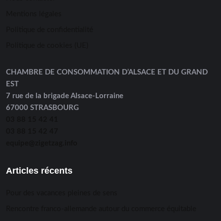
Mentions légales
Politique de confidentialité
Politique de cookies (UE)
CHAMBRE DE CONSOMMATION D’ALSACE ET DU GRAND
EST
7 rue de la brigade Alsace-Lorraine
67000 STRASBOURG
03 88 15 42 41
03 88 15 42 47
equipe@zigetzag.info
Articles récents
Pour des vacances pleines de sens
Rencontre franco-allemande autour du commerce équitable