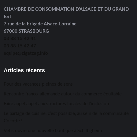
CHAMBRE DE CONSOMMATION D’ALSACE ET DU GRAND
EST
7 rue de la brigade Alsace-Lorraine
67000 STRASBOURG
03 88 15 42 41
03 88 15 42 47
equipe@zigetzag.info
Articles récents
Pour des vacances pleines de sens
Rencontre franco-allemande autour du commerce équitable
Faire appel appel aux structures locales de l’inclusion
Le partage de cuisine, c’est possible, au sein de la communauté
Cocotte !
Vetis ouvre une nouvelle boutique à Schiltigheim