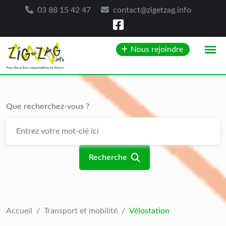
03 88 15 42 47
contact@zigetzag.info
Skip
Nous rejoindre
to
content
Que recherchez-vous ?
Recherche
Accueil
/
Transport et mobilité
/
Vélostation