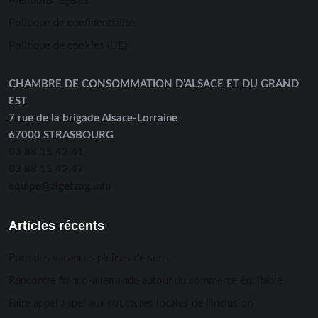
Mentions légales
Politique de confidentialité
Politique de cookies (UE)
CHAMBRE DE CONSOMMATION D’ALSACE ET DU GRAND
EST
7 rue de la brigade Alsace-Lorraine
67000 STRASBOURG
03 88 15 42 41
03 88 15 42 47
equipe@zigetzag.info
Articles récents
Pour des vacances pleines de sens
Rencontre franco-allemande autour du commerce équitable
Faire appel appel aux structures locales de l’inclusion