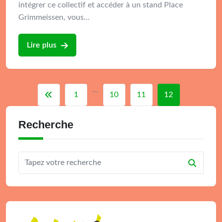
intégrer ce collectif et accéder à un stand Place
Grimmeissen, vous…
Lire plus
...
1
10
11
12
Recherche