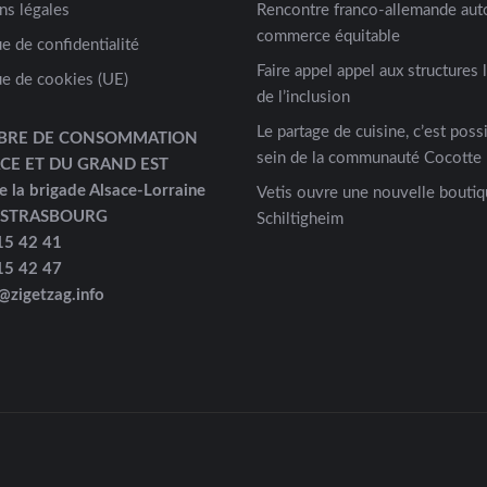
ns légales
Rencontre franco-allemande aut
commerce équitable
ue de confidentialité
Faire appel appel aux structures 
ue de cookies (UE)
de l’inclusion
Le partage de cuisine, c’est possi
BRE DE CONSOMMATION
sein de la communauté Cocotte 
ACE ET DU GRAND EST
e la brigade Alsace-Lorraine
Vetis ouvre une nouvelle boutiq
 STRASBOURG
Schiltigheim
15 42 41
15 42 47
@zigetzag.info