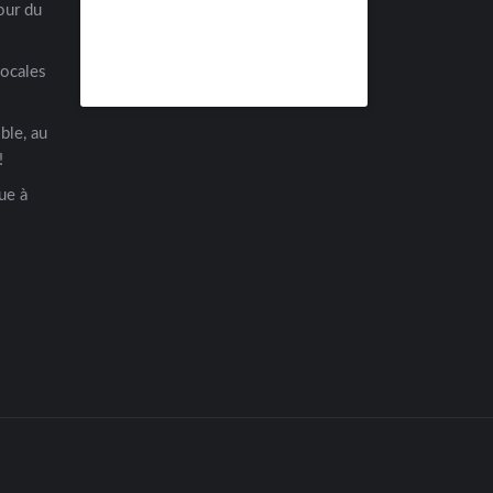
our du
locales
ble, au
!
ue à