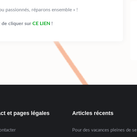
 ou passionnés, réparons ensemble » !
t de cliquer sur
CE LIEN
!
ct et pages légales
Articles récents
ontacter
Pour des vacances pleines de s