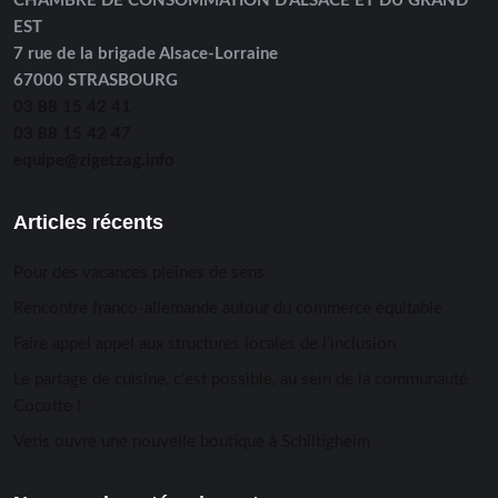
CHAMBRE DE CONSOMMATION D’ALSACE ET DU GRAND
EST
7 rue de la brigade Alsace-Lorraine
67000 STRASBOURG
03 88 15 42 41
03 88 15 42 47
equipe@zigetzag.info
Articles récents
Pour des vacances pleines de sens
Rencontre franco-allemande autour du commerce équitable
Faire appel appel aux structures locales de l’inclusion
Le partage de cuisine, c’est possible, au sein de la communauté
Cocotte !
Vetis ouvre une nouvelle boutique à Schiltigheim