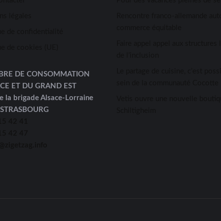
ontacter
Pour des vacances pleines de s
ns légales
Rencontre franco-allemande aut
commerce équitable
ue de confidentialité
Faire appel appel aux structures 
ue de cookies (UE)
de l’inclusion
Le partage de cuisine, c’est possi
BRE DE CONSOMMATION
sein de la communauté Cocotte 
ACE ET DU GRAND EST
e la brigade Alsace-Lorraine
Vetis ouvre une nouvelle boutiq
 STRASBOURG
Schiltigheim
15 42 41
15 42 47
@zigetzag.info