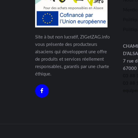
Nous c
Mentio
Politiq
Politiq
Site à but non lucratif, ZIGetZAG.info
vous présente des producteurs
CHAM
alsaciens qui développent une offre
D’ALS
de produits et services réellement
7 rue d
responsables, garantis par une charte
67000
éthique.
03 88 
03 88 
equipe