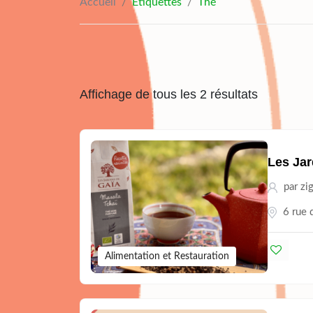
Accueil
/
Étiquettes
/
Thé
Affichage de tous les 2 résultats
Les Jar
par
zi
6 rue 
Alimentation et Restauration