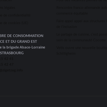
ontacter
Pour des vacances pleines de s
ns légales
Rencontre franco-allemande aut
commerce équitable
ue de confidentialité
Faire appel appel aux structures 
ue de cookies (UE)
de l’inclusion
Le partage de cuisine, c’est possi
BRE DE CONSOMMATION
sein de la communauté Cocotte 
ACE ET DU GRAND EST
e la brigade Alsace-Lorraine
Vetis ouvre une nouvelle boutiq
 STRASBOURG
Schiltigheim
15 42 41
15 42 47
@zigetzag.info