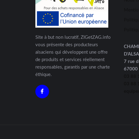
Nous c
Mentio
Politiq
Politiq
Site à but non lucratif, ZIGetZAG.info
vous présente des producteurs
CHAM
alsaciens qui développent une offre
D’ALS
de produits et services réellement
7 rue d
responsables, garantis par une charte
67000
éthique.
03 88 
03 88 
equipe