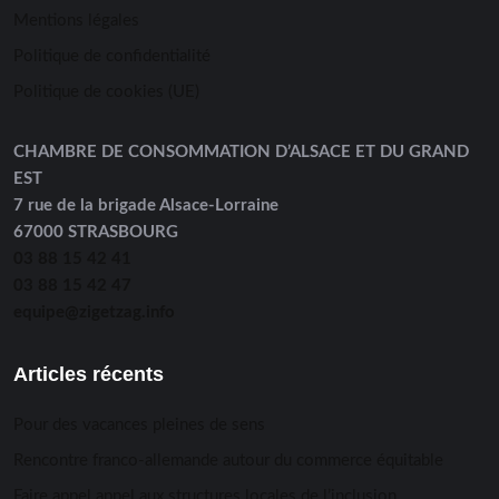
Mentions légales
Politique de confidentialité
Politique de cookies (UE)
CHAMBRE DE CONSOMMATION D’ALSACE ET DU GRAND
EST
7 rue de la brigade Alsace-Lorraine
67000 STRASBOURG
03 88 15 42 41
03 88 15 42 47
equipe@zigetzag.info
Articles récents
Pour des vacances pleines de sens
Rencontre franco-allemande autour du commerce équitable
Faire appel appel aux structures locales de l’inclusion