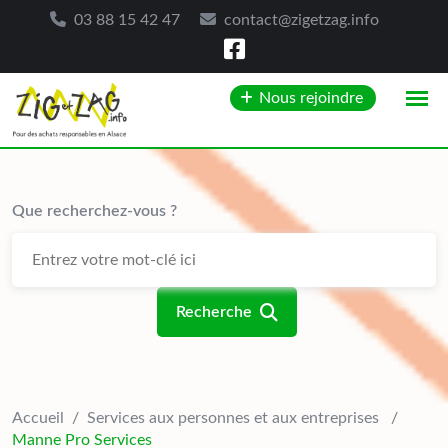
03 88 15 42 47
contact@zigetzag.info
Skip
Nous rejoindre
to
content
Que recherchez-vous ?
Recherche
Accueil
/
Services aux personnes et aux entreprises
/
Manne Pro Services