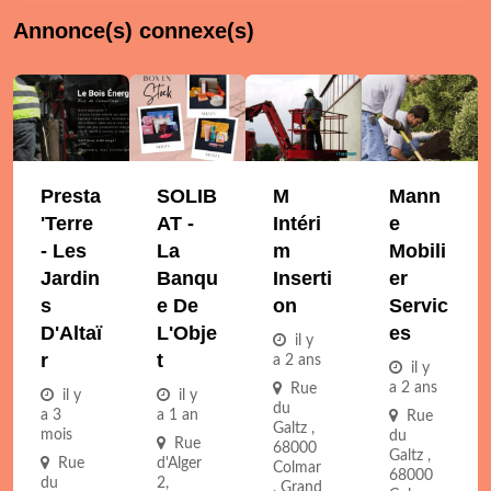
Annonce(s) connexe(s)
Presta
SOLIB
M
Mann
'Terre
AT -
Intéri
E
- Les
La
M
Mobili
Jardin
Banqu
Inserti
Er
S
E De
On
Servic
D'Altaï
L'Obje
Es
il y
R
T
a 2 ans
il y
a 2 ans
Rue
il y
il y
du
a 3
a 1 an
Rue
Galtz ,
mois
du
Rue
68000
Galtz ,
Rue
d'Alger
Colmar
68000
du
2,
, Grand