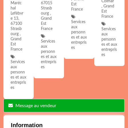
Colmar
Maréc
67015
Est
, Grand
hal
Strasb
France
Est
Lefèbvr
ourg ,
France
e 13,
Grand
Services
67100
Est
aux
Strasb
France
Services
personn
ourg ,
aux
es et aux
Grand
personn
Services
entrepris
Est
es et aux
aux
es
France
entrepris
personn
es
es et aux
Services
entrepris
aux
es
personn
es et aux
entrepris
es
Message au vendeur
Information