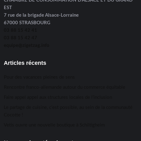
CHAMBRE DE CONSOMMATION D’ALSACE ET DU GRAND
EST
7 rue de la brigade Alsace-Lorraine
67000 STRASBOURG
03 88 15 42 41
03 88 15 42 47
equipe@zigetzag.info
Articles récents
Pour des vacances pleines de sens
Rencontre franco-allemande autour du commerce équitable
Faire appel appel aux structures locales de l’inclusion
Le partage de cuisine, c’est possible, au sein de la communauté
Cocotte !
Vetis ouvre une nouvelle boutique à Schiltigheim