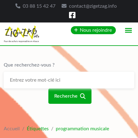
03 88 15 42 47
contact@zigetzag.info
Skip
Nous rejoindre
to
content
Que recherchez-vous ?
Recherche
Accueil
/
Étiquettes
/
programmation musicale