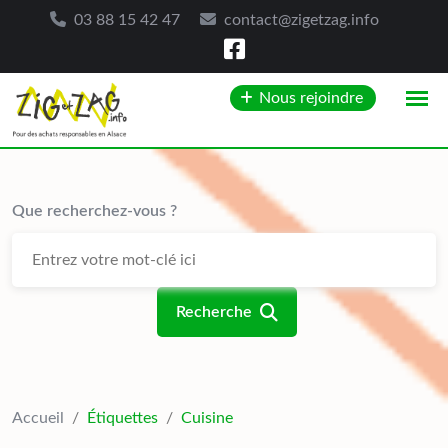
03 88 15 42 47
contact@zigetzag.info
Skip
Nous rejoindre
to
content
Que recherchez-vous ?
Recherche
Accueil
/
Étiquettes
/
Cuisine