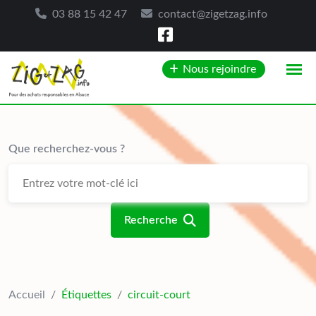
03 88 15 42 47
contact@zigetzag.info
Skip
Nous rejoindre
to
content
Que recherchez-vous ?
Recherche
Accueil
/
Étiquettes
/
circuit-court