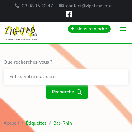
03 88 15 42 47
contact@zigetzag.info
Skip
Nous rejoindre
to
content
Que recherchez-vous ?
Recherche
Accueil
/
Étiquettes
/
Bas-Rhin