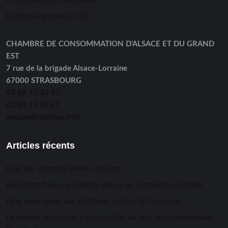
Politique de confidentialité
Politique de cookies (UE)
CHAMBRE DE CONSOMMATION D’ALSACE ET DU GRAND
EST
7 rue de la brigade Alsace-Lorraine
67000 STRASBOURG
03 88 15 42 41
03 88 15 42 47
equipe@zigetzag.info
Articles récents
Pour des vacances pleines de sens
Rencontre franco-allemande autour du commerce équitable
Faire appel appel aux structures locales de l’inclusion
Le partage de cuisine, c’est possible, au sein de la communauté