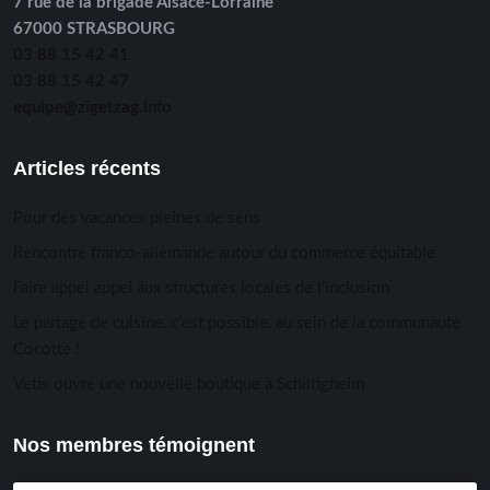
7 rue de la brigade Alsace-Lorraine
67000 STRASBOURG
03 88 15 42 41
03 88 15 42 47
equipe@zigetzag.info
Articles récents
Pour des vacances pleines de sens
Rencontre franco-allemande autour du commerce équitable
Faire appel appel aux structures locales de l’inclusion
Le partage de cuisine, c’est possible, au sein de la communauté
Cocotte !
Vetis ouvre une nouvelle boutique à Schiltigheim
Nos membres témoignent