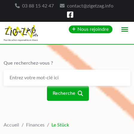
03 88 15 42 47
contact@zigetzag.info
Skip
Nous rejoindre
to
content
Que recherchez-vous ?
Recherche
Accueil
/
Finances
/
Le Stück