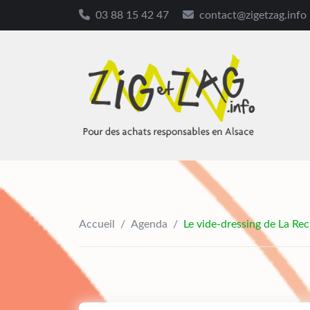
03 88 15 42 47
contact@zigetzag.info
Skip
to
content
Accueil
/
Agenda
/
Le vide-dressing de La Re