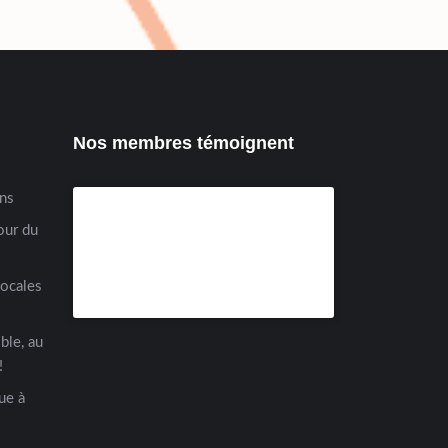
Nos membres témoignent
ens
our du
locales
ble, au
!
ue à