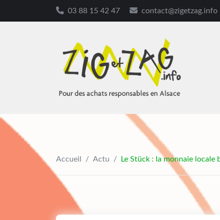
03 88 15 42 47
contact@zigetzag.info
Skip
to
content
Accueil
/
Actu
/
Le Stück : la monnaie locale 