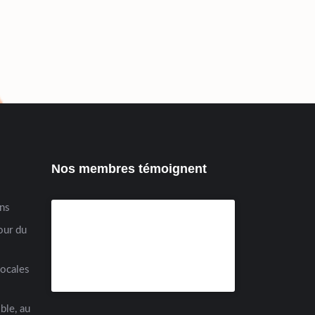
Nos membres témoignent
ens
our du
locales
ble, au