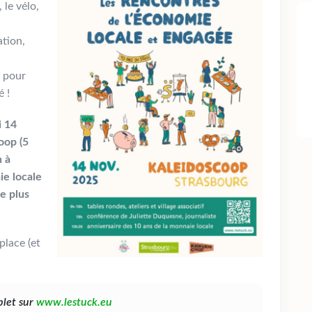
 le vélo,
ation,
, pour
é !
i 14
oop (5
n à
ie locale
e plus
place (et
plet sur
www.lestuck.eu