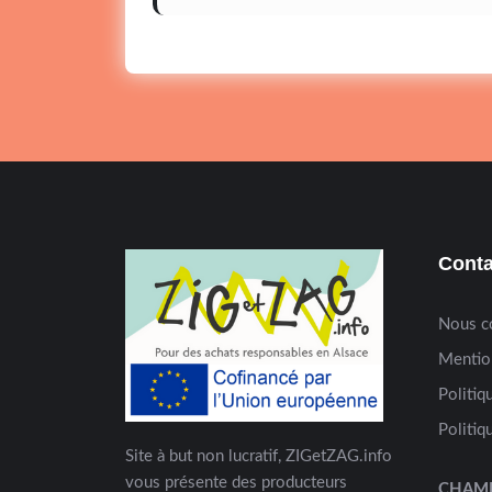
Conta
Nous c
Mentio
Politiq
Politiq
Site à but non lucratif, ZIGetZAG.info
vous présente des producteurs
CHAM