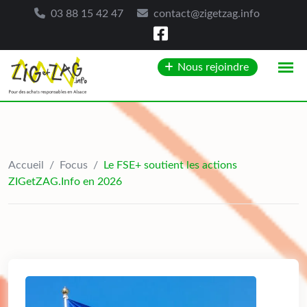
03 88 15 42 47
contact@zigetzag.info
Skip
Nous rejoindre
to
content
Accueil
/
Focus
/
Le FSE+ soutient les actions
ZIGetZAG.Info en 2026