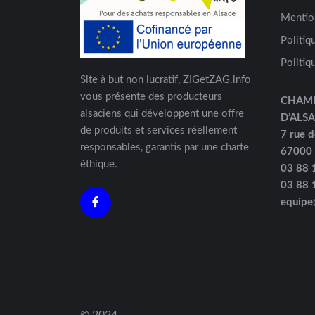
Mentio
Politiq
Politiq
Site à but non lucratif, ZIGetZAG.info
vous présente des producteurs
CHAM
alsaciens qui développent une offre
D’ALS
de produits et services réellement
7 rue d
responsables, garantis par une charte
67000
éthique.
03 88 
03 88 
equipe
© 2024