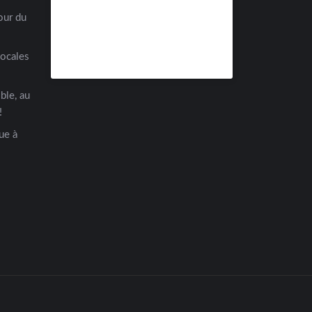
our du
locales
ble, au
!
ue à