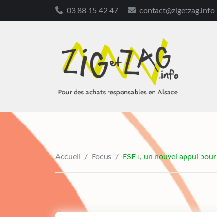
03 88 15 42 47
contact@zigetzag.info
Skip
to
content
Accueil
/
Focus
/
FSE+, un nouvel appui pour