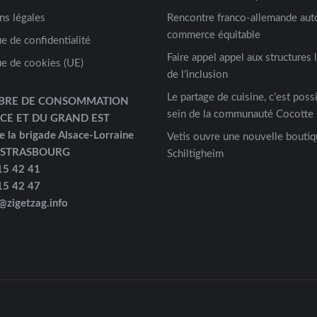
ns légales
Rencontre franco-allemande aut
commerce équitable
ue de confidentialité
Faire appel appel aux structures 
ue de cookies (UE)
de l’inclusion
Le partage de cuisine, c’est possi
BRE DE CONSOMMATION
sein de la communauté Cocotte 
ACE ET DU GRAND EST
e la brigade Alsace-Lorraine
Vetis ouvre une nouvelle boutiq
 STRASBOURG
Schiltigheim
15 42 41
15 42 47
@zigetzag.info