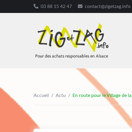
03 88 15 42 47
contact@zigetzag.info
Skip
to
content
Accueil
/
Actu
/
En route pour le Village de la