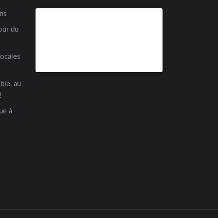
ens
our du
locales
ble, au
!
ue à