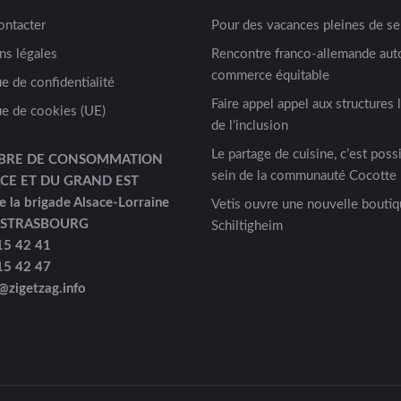
ontacter
Pour des vacances pleines de s
ns légales
Rencontre franco-allemande aut
commerce équitable
ue de confidentialité
Faire appel appel aux structures 
ue de cookies (UE)
de l’inclusion
Le partage de cuisine, c’est possi
BRE DE CONSOMMATION
sein de la communauté Cocotte 
ACE ET DU GRAND EST
e la brigade Alsace-Lorraine
Vetis ouvre une nouvelle boutiq
 STRASBOURG
Schiltigheim
15 42 41
15 42 47
@zigetzag.info