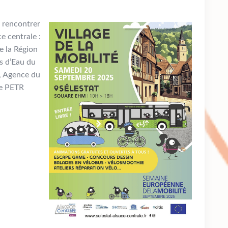
t rencontrer
e centrale :
e la Région
s d’Eau du
, Agence du
le PETR