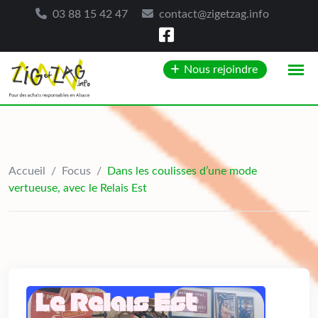
03 88 15 42 47
contact@zigetzag.info
Skip
Nous rejoindre
to
content
Accueil
/
Focus
/
Dans les coulisses d’une mode
vertueuse, avec le Relais Est