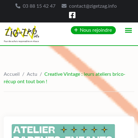
03 88 15 42 47
contact@zigetzag.info
Skip
Nous rejoindre
to
content
Accueil
/
Actu
/
Creative Vintage : leurs ateliers brico-
récup ont tout bon !