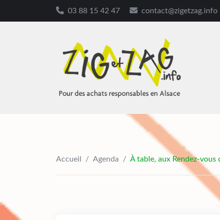
03 88 15 42 47
contact@zigetzag.info
Skip
to
content
Accueil
/
Agenda
/
À table, aux Rendez-vous 