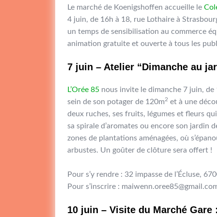
Le marché de Koenigshoffen accueille le
Col
4 juin, de 16h à 18, rue Lothaire à Strasbou
un temps de sensibilisation au commerce équ
animation gratuite et ouverte à tous les publi
7 juin – Atelier “Dimanche au ja
L’Orée 85
nous invite le dimanche 7 juin, de 
2
sein de son potager de 120m
et à une découv
deux ruches, ses fruits, légumes et fleurs q
sa spirale d’aromates ou encore son jardin 
zones de plantations aménagées, où s’épanou
arbustes. Un goûter de clôture sera offert !
Pour s’y rendre : 32 impasse de l’Écluse, 67
Pour s’inscrire : maiwenn.oree85@gmail.com
10 juin – Visite du Marché Gare 