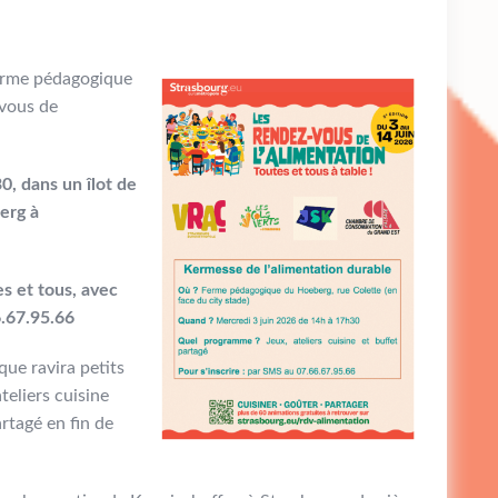
ferme pédagogique
vous de
0, dans un îlot de
erg à
s et tous, avec
.67.95.66
ue ravira petits
teliers cuisine
rtagé en fin de