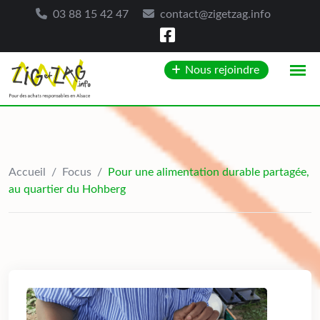
03 88 15 42 47
contact@zigetzag.info
Skip
Nous rejoindre
to
content
Accueil
/
Focus
/
Pour une alimentation durable partagée,
au quartier du Hohberg