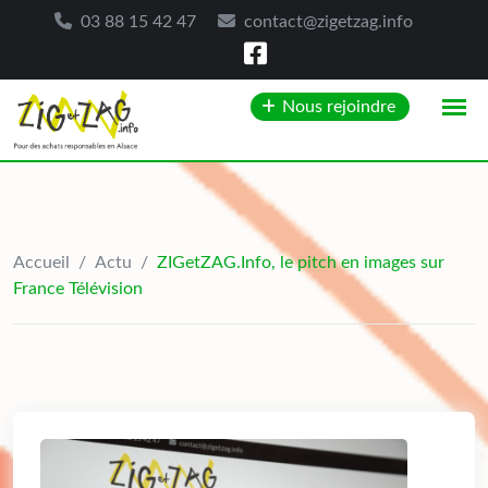
03 88 15 42 47
contact@zigetzag.info
Skip
Nous rejoindre
to
content
Accueil
/
Actu
/
ZIGetZAG.Info, le pitch en images sur
France Télévision