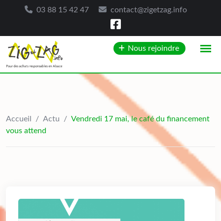
03 88 15 42 47
contact@zigetzag.info
Skip
Nous rejoindre
to
content
Accueil
/
Actu
/
Vendredi 17 mai, le café du financement
vous attend