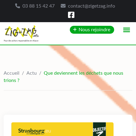
03 88 15 42 47
contact@zigetzag.info
Skip
Nous rejoindre
to
content
Accueil
/
Actu
/
Que deviennent les déchets que nous
trions ?