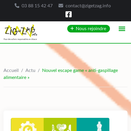
03 88 15 42 47
contact@zigetzag.info
Skip
Nous rejoindre
to
content
Accueil
/
Actu
/
Nouvel escape game « anti-gaspillage
alimentaire »