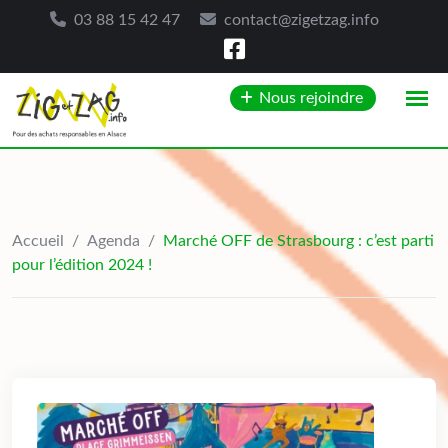
03 88 15 42 47
contact@zigetzag.info
Skip
Nous rejoindre
to
content
Accueil
/
Agenda
/
Marché OFF de Strasbourg : c’est parti
pour l’édition 2024 !