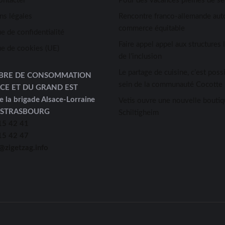
ontacter
Pour des vacances pleines de s
ns légales
Rencontre franco-allemande aut
commerce équitable
ue de confidentialité
Faire appel appel aux structures 
ue de cookies (UE)
de l’inclusion
Le partage de cuisine, c’est possi
BRE DE CONSOMMATION
sein de la communauté Cocotte 
ACE ET DU GRAND EST
e la brigade Alsace-Lorraine
Vetis ouvre une nouvelle boutiq
 STRASBOURG
Schiltigheim
15 42 41
15 42 47
@zigetzag.info