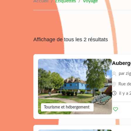
Accueil
/
Étiquettes
/
Voyage
Affichage de tous les 2 résultats
Auberge
par
zi
Rue de
il y a 
Tourisme et hébergement