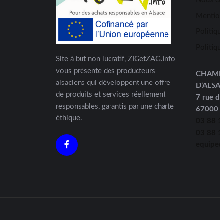
Nous c
Mentio
Politiq
Politiq
Site à but non lucratif, ZIGetZAG.info
vous présente des producteurs
CHAM
alsaciens qui développent une offre
D’ALS
de produits et services réellement
7 rue d
responsables, garantis par une charte
67000
éthique.
03 88 
03 88 
equipe