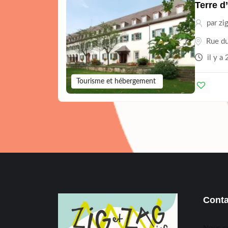
Terre d
par
zi
Rue du
il y a 
Tourisme et hébergement
Conta