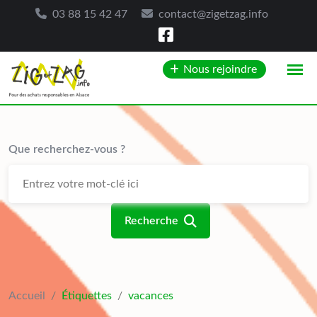
03 88 15 42 47
contact@zigetzag.info
Skip
Nous rejoindre
to
content
Que recherchez-vous ?
Recherche
Accueil
/
Étiquettes
/
vacances