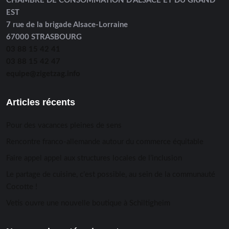
CHAMBRE DE CONSOMMATION D’ALSACE ET DU GRAND
EST
7 rue de la brigade Alsace-Lorraine
67000 STRASBOURG
03 88 15 42 41
03 88 15 42 47
equipe@zigetzag.info
Articles récents
Pour des vacances pleines de sens
Rencontre franco-allemande autour du commerce équitable
Faire appel appel aux structures locales de l’inclusion
Le partage de cuisine, c’est possible, au sein de la communauté
Cocotte !
Vetis ouvre une nouvelle boutique à Schiltigheim