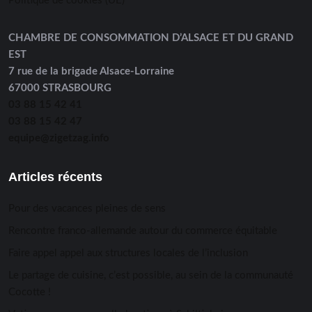
Politique de cookies (UE)
CHAMBRE DE CONSOMMATION D’ALSACE ET DU GRAND
EST
7 rue de la brigade Alsace-Lorraine
67000 STRASBOURG
03 88 15 42 41
03 88 15 42 47
equipe@zigetzag.info
Articles récents
Pour des vacances pleines de sens
Rencontre franco-allemande autour du commerce équitable
Faire appel appel aux structures locales de l’inclusion
Le partage de cuisine, c’est possible, au sein de la communauté
Cocotte !